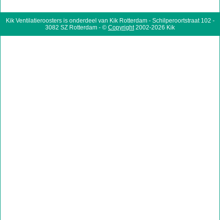
Kik Ventilatieroosters is onderdeel van Kik Rotterdam - Schilperoortstraat 102 -
3082 SZ Rotterdam - ©
Copyright
2002-2026 Kik