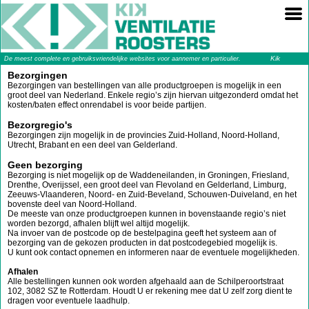
Kik
De meest complete en gebruiksvriendelijke websites voor aannemer en particulier.
Ventilatieroosters
Bezorgingen
Bezorgingen van bestellingen van alle productgroepen is mogelijk in een
groot deel van Nederland. Enkele regio’s zijn hiervan uitgezonderd omdat het
kosten/baten effect onrendabel is voor beide partijen.
Bezorgregio's
Bezorgingen zijn mogelijk in de provincies Zuid-Holland, Noord-Holland,
Utrecht, Brabant en een deel van Gelderland.
Geen bezorging
Bezorging is niet mogelijk op de Waddeneilanden, in Groningen, Friesland,
Drenthe, Overijssel, een groot deel van Flevoland en Gelderland, Limburg,
Zeeuws-Vlaanderen, Noord- en Zuid-Beveland, Schouwen-Duiveland, en het
bovenste deel van Noord-Holland.
De meeste van onze productgroepen kunnen in bovenstaande regio’s niet
worden bezorgd, afhalen blijft wel altijd mogelijk.
Na invoer van de postcode op de bestelpagina geeft het systeem aan of
bezorging van de gekozen producten in dat postcodegebied mogelijk is.
U kunt ook contact opnemen en informeren naar de eventuele mogelijkheden.
Afhalen
Alle bestellingen kunnen ook worden afgehaald aan de Schilperoortstraat
102, 3082 SZ te Rotterdam. Houdt U er rekening mee dat U zelf zorg dient te
dragen voor eventuele laadhulp.