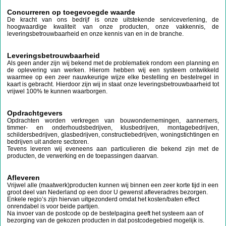
Concurreren op toegevoegde waarde
De kracht van ons bedrijf is onze uitstekende serviceverlening, de
hoogwaardige kwaliteit van onze producten, onze vakkennis, de
leveringsbetrouwbaarheid en onze kennis van en in de branche.
Leveringsbetrouwbaarheid
Als geen ander zijn wij bekend met de problematiek rondom een planning en
de oplevering van werken. Hierom hebben wij een systeem ontwikkeld
waarmee op een zeer nauwkeurige wijze elke bestelling en bestelregel in
kaart is gebracht. Hierdoor zijn wij in staat onze leveringsbetrouwbaarheid tot
vrijwel 100% te kunnen waarborgen.
Opdrachtgevers
Opdrachten worden verkregen van bouwondernemingen, aannemers,
timmer- en onderhoudsbedrijven, klusbedrijven, montagebedrijven,
schildersbedrijven, glasbedrijven, constructiebedrijven, woningstichtingen en
bedrijven uit andere sectoren.
Tevens leveren wij eveneens aan particulieren die bekend zijn met de
producten, de verwerking en de toepassingen daarvan.
Afleveren
Vrijwel alle (maatwerk)producten kunnen wij binnen een zeer korte tijd in een
groot deel van Nederland op een door U gewenst afleveradres bezorgen.
Enkele regio’s zijn hiervan uitgezonderd omdat het kosten/baten effect
onrendabel is voor beide partijen.
Na invoer van de postcode op de bestelpagina geeft het systeem aan of
bezorging van de gekozen producten in dat postcodegebied mogelijk is.