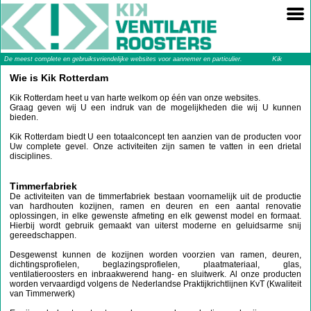
Kik
De meest complete en gebruiksvriendelijke websites voor aannemer en particulier.
Ventilatieroosters
Wie is Kik Rotterdam
Kik Rotterdam heet u van harte welkom op één van onze websites.
Graag geven wij U een indruk van de mogelijkheden die wij U kunnen
bieden.
Kik Rotterdam biedt U een totaalconcept ten aanzien van de producten voor
Uw complete gevel. Onze activiteiten zijn samen te vatten in een drietal
disciplines.
Timmerfabriek
De activiteiten van de timmerfabriek bestaan voornamelijk uit de productie
van hardhouten kozijnen, ramen en deuren en een aantal renovatie
oplossingen, in elke gewenste afmeting en elk gewenst model en formaat.
Hierbij wordt gebruik gemaakt van uiterst moderne en geluidsarme snij
gereedschappen.
Desgewenst kunnen de kozijnen worden voorzien van ramen, deuren,
dichtingsprofielen, beglazingsprofielen, plaatmateriaal, glas,
ventilatieroosters en inbraakwerend hang- en sluitwerk. Al onze producten
worden vervaardigd volgens de Nederlandse Praktijkrichtlijnen KvT (Kwaliteit
van Timmerwerk)