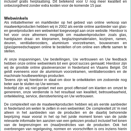
inclusief gratis herplaatsing. Dit betekend voor U nog meer kwaliteit en
onbezorgdheid zonder extra kosten voor de komende 15 jaar.
Webwinkels
Als initiatiefnemer en marktleider op het gebied van online verkoop van
maatwerkproducten hebben wij in 2002 als eerste online aanbieder van glas-
en gevelproducten een webwinkel toegevoegd aan onze website. Hierdoor is
het voor onze afnemers mogelijk om maatwerkproducten zoals glas,
hardglazen draai- en klepramen, beglazingsmaterialen, kozijnen, ramen,
deuren, ventilatieroosters, aluminium voorzetramen, bouwverven en
(glas)gereedschappen online te bestellen of om online een offerte samen te
stellen.
Al onze inspanningen, Uw bestellingen, Uw vertrouwen en Uw feedback
hebben onze online webwinkels tot een groot succes gemaakt. Hierdoor zijn
wij de grootste online glasleverancier in Nederland en Vlaams België. Dit
geldt eveneens voor de aluminium voorzetramen, ventilatieroosters en de
machinale houtbewerkings producten.
Tevens zijn wij hierdoor in staat om door te ontwikkelen om zodoende nog
beter aan te sluiten op Uw wensen.
Indertijd zijn wij niet gestart met een groot offensief om klanten en omzet te
genereren, onze verdienste is het resultaat van kwaliteit, betrouwbaarheid,
ontwikkeling, service, dienstverlening en Uw vertrouwen.
De complexiteit van de maatwerkproducten hebben wij als eerste aanbieder
in Nederland om weten te zetten in een webwinkel. De complexiteit zit ‘m niet
alleen in het aanbieden van de producten en de daarbij behorende
beprijzing maar vooral in het op het juiste moment tonen van de juiste
relevante informatie ten aanzien van een gekozen product inclusief het tonen
van de begrenzingen en (maat)restricties van de producten. Ook het
overbrengen van regelgeving, normen en voorschriften is ons inziens hierin