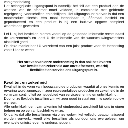
van groot belang.
Het belangrijkste uitgangspunt is namelijk het feit dat een product aan de
wensen van de afnemer moet voldoen, in combinatie met geldende
regelgeving, voorschriften en richtlijnen. Het uitgangspunt hiervan is dat een
maatproduct slechts één maal toepasbaar is, éénmaal besteld en
geproduceerd en een product is bij een foutieve opgave compleet
waardeloos geworden.
Let U bij het bestellen hierom vooral op de getoonde informatie rechts naast
de keuzemenu’s en leest U de informatie van de waarschuwingsvensters
alstublieft goed.
Op deze manier bent U verzekerd van een juist product voor de toepassing
zoals U deze wenst.
Het streven van onze onderneming is dan ook het leveren
van kwaliteit en zekerheid aan onze afnemers, waarbij
flexibiliteit en service ons uitgangspunt is.
Kwaliteit en zekerheid
Kwaliteit in de vorm van hoogwaardige producten waarbij al onze kennis en
ervaring wordt omgezet in zeer representatieve producten en zekerheid in de
vorm van continuïteit op het gebied van serviceverlening en ontwikkeling.
Door onze flexibele instelling zijn wij zeer goed in staat om in te spelen op uw
wensen.
Alle ontwikkelingen, van tekening tot eindproduct geschiedt bij ons in eigen
beheer en op een ambachtelijke wijze.
Ondanks dat alle bestellingen via onze webwinkel volledig geautomatiseerd
worden verwerkt, wordt elke bestelling alsnog door ons overgelezen om
eventuele onjuistheden te onderscheppen.