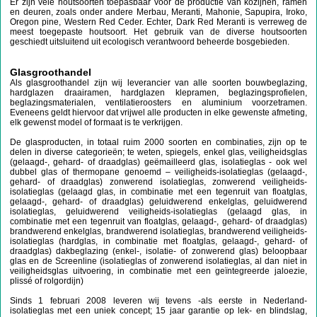
Er zijn vele houtsoorten toepasbaar voor de productie van kozijnen, ramen
en deuren, zoals onder andere Merbau, Meranti, Mahonie, Sapupira, Iroko,
Oregon pine, Western Red Ceder. Echter, Dark Red Meranti is verreweg de
meest toegepaste houtsoort. Het gebruik van de diverse houtsoorten
geschiedt uitsluitend uit ecologisch verantwoord beheerde bosgebieden.
Glasgroothandel
Als glasgroothandel zijn wij leverancier van alle soorten bouwbeglazing,
hardglazen draairamen, hardglazen klepramen, beglazingsprofielen,
beglazingsmaterialen, ventilatieroosters en aluminium voorzetramen.
Eveneens geldt hiervoor dat vrijwel alle producten in elke gewenste afmeting,
elk gewenst model of formaat is te verkrijgen.
De glasproducten, in totaal ruim 2000 soorten en combinaties, zijn op te
delen in diverse categorieën; te weten, spiegels, enkel glas, veiligheidsglas
(gelaagd-, gehard- of draadglas) geëmailleerd glas, isolatieglas - ook wel
dubbel glas of thermopane genoemd – veiligheids-isolatieglas (gelaagd-,
gehard- of draadglas) zonwerend isolatieglas, zonwerend veiligheids-
isolatieglas (gelaagd glas, in combinatie met een tegenruit van floatglas,
gelaagd-, gehard- of draadglas) geluidwerend enkelglas, geluidwerend
isolatieglas, geluidwerend veiligheids-isolatieglas (gelaagd glas, in
combinatie met een tegenruit van floatglas, gelaagd-, gehard- of draadglas)
brandwerend enkelglas, brandwerend isolatieglas, brandwerend veiligheids-
isolatieglas (hardglas, in combinatie met floatglas, gelaagd-, gehard- of
draadglas) dakbeglazing (enkel-, isolatie- of zonwerend glas) beloopbaar
glas en de Screenline (isolatieglas of zonwerend isolatieglas, al dan niet in
veiligheidsglas uitvoering, in combinatie met een geïntegreerde jaloezie,
plissé of rolgordijn)
Sinds 1 februari 2008 leveren wij tevens -als eerste in Nederland-
isolatieglas met een uniek concept; 15 jaar garantie op lek- en blindslag,