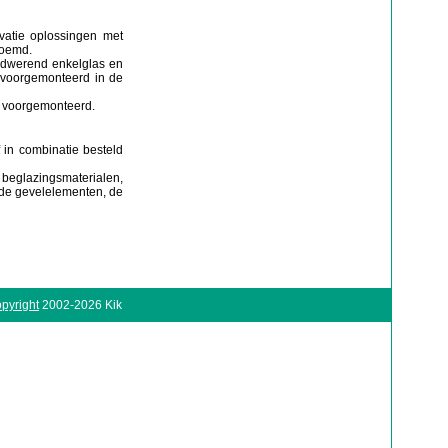
vatie oplossingen met
noemd.
andwerend enkelglas en
 voorgemonteerd in de
f voorgemonteerd.
 in combinatie besteld
 beglazingsmaterialen,
 de gevelelementen, de
pyright
2002-2026 Kik